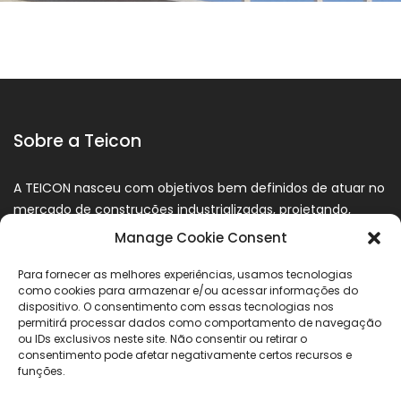
Sobre a Teicon
A TEICON nasceu com objetivos bem definidos de atuar no
mercado de construções industrializadas, projetando,
produzindo, transportando e montando pré fabricados e
Manage Cookie Consent
ou pré moldados de concreto.
Para fornecer as melhores experiências, usamos tecnologias
como cookies para armazenar e/ou acessar informações do
dispositivo. O consentimento com essas tecnologias nos
permitirá processar dados como comportamento de navegação
ou IDs exclusivos neste site. Não consentir ou retirar o
consentimento pode afetar negativamente certos recursos e
funções.
Feed Instagram