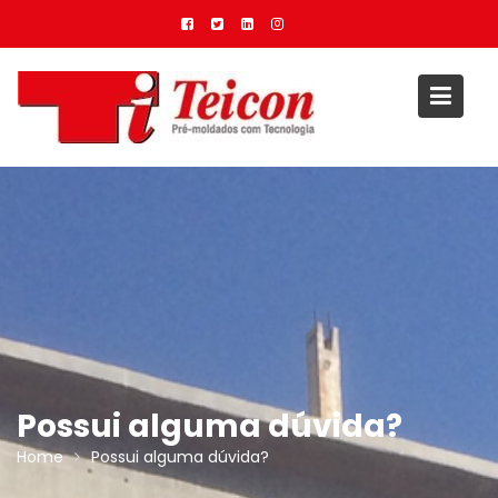
Skip
to
content
Possui alguma dúvida?
Home
Possui alguma dúvida?